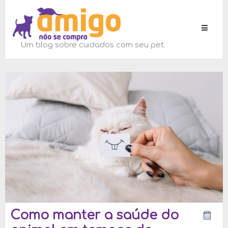
Toggle
navigati
Um blog sobre cuidados com seu pet.
Como manter a saúde do