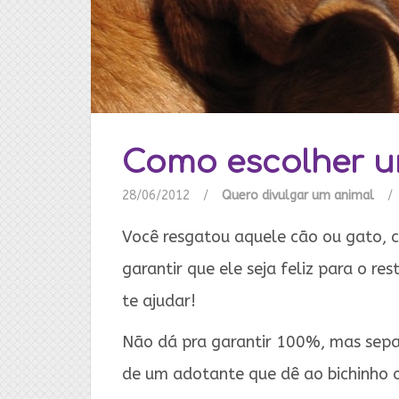
Como escolher 
28/06/2012
/
Quero divulgar um animal
/
Você resgatou aquele cão ou gato, c
garantir que ele seja feliz para o re
te ajudar!
Não dá pra garantir 100%, mas separ
de um adotante que dê ao bichinho o