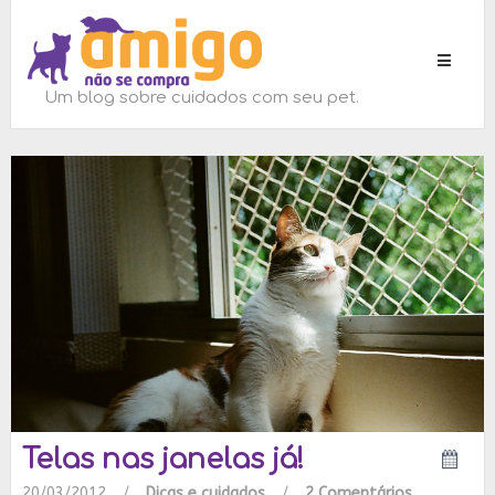
Toggle
navigati
Um blog sobre cuidados com seu pet.
Telas nas janelas já!
20/03/2012
/
Dicas e cuidados
/
2 Comentários