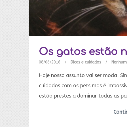
Os gatos estão 
08/06/2016
/
Dicas e cuidados
/
Nenhum
Hoje nosso assunto vai ser moda! Sim,
cuidados com os pets mas é impossív
estão prestes a dominar todas as p
Conti