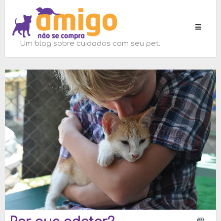
Toggle
navigati
Um blog sobre cuidados com seu pet.