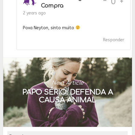
-
0
Compra
2 years ago
Poxa Neyton, sinto muito
Responder
Next Article
PAPO SÉRIO: DEFENDA A
CAUSA ANIMAL