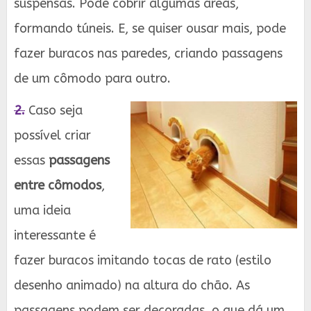
suspensas. Pode cobrir algumas áreas,
formando túneis. E, se quiser ousar mais, pode
fazer buracos nas paredes, criando passagens
de um cômodo para outro.
2.
Caso seja
possível criar
essas
passagens
entre cômodos
,
uma ideia
interessante é
fazer buracos imitando tocas de rato (estilo
desenho animado) na altura do chão. As
passagens podem ser decoradas, o que dá um