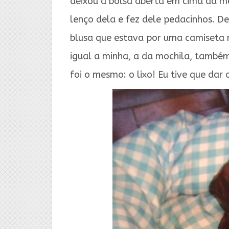
deixou a bolsa aberta em cima da me
lenço dela e fez dele pedacinhos. De
blusa que estava por uma camiseta
igual a minha, a da mochila, també
foi o mesmo: o lixo! Eu tive que dar 