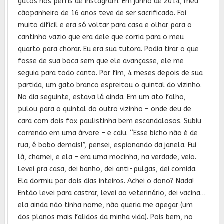
gatos nos perfis de Instagram. Em junho de 2014, meu
cãopanheiro de 16 anos teve de ser sacrificado. Foi
muito difícil e era só voltar para casa e olhar para o
cantinho vazio que era dele que corria para o meu
quarto para chorar. Eu era sua tutora. Podia tirar o que
fosse de sua boca sem que ele avançasse, ele me
seguia para todo canto. Por fim, 4 meses depois de sua
partida, um gato branco espreitou o quintal do vizinho.
No dia seguinte, estava lá ainda. Em um ato falho,
pulou para o quintal do outro vizinho – onde deu de
cara com dois fox paulistinha bem escandalosos. Subiu
correndo em uma árvore – e caiu. “Esse bicho não é de
rua, é bobo demais!”, pensei, espionando da janela. Fui
lá, chamei, e ela – era uma mocinha, na verdade, veio.
Levei pra casa, dei banho, dei anti-pulgas, dei comida.
Ela dormiu por dois dias inteiros. Achei o dono? Nada!
Então levei para castrar, levei ao veterinário, dei vacina…
ela ainda não tinha nome, não queria me apegar (um
dos planos mais falidos da minha vida). Pois bem, no