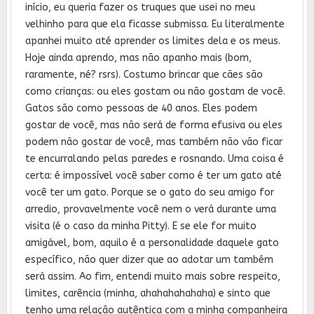
início, eu queria fazer os truques que usei no meu
velhinho para que ela ficasse submissa. Eu literalmente
apanhei muito até aprender os limites dela e os meus.
Hoje ainda aprendo, mas não apanho mais (bom,
raramente, né? rsrs). Costumo brincar que cães são
como crianças: ou eles gostam ou não gostam de você.
Gatos são como pessoas de 40 anos. Eles podem
gostar de você, mas não será de forma efusiva ou eles
podem não gostar de você, mas também não vão ficar
te encurralando pelas paredes e rosnando. Uma coisa é
certa: é impossível você saber como é ter um gato até
você ter um gato. Porque se o gato do seu amigo for
arredio, provavelmente você nem o verá durante uma
visita (é o caso da minha Pitty). E se ele for muito
amigável, bom, aquilo é a personalidade daquele gato
específico, não quer dizer que ao adotar um também
será assim. Ao fim, entendi muito mais sobre respeito,
limites, carência (minha, ahahahahahaha) e sinto que
tenho uma relação autêntica com a minha companheira