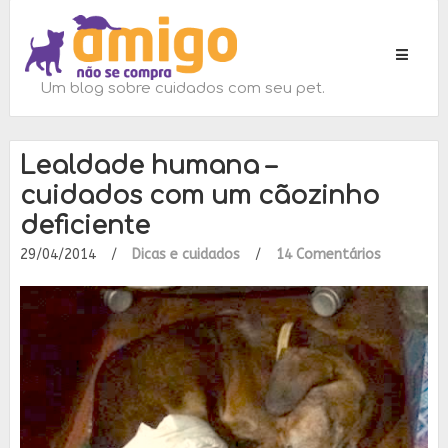
Toggle
navigati
Um blog sobre cuidados com seu pet.
Lealdade humana –
cuidados com um cãozinho
deficiente
29/04/2014
/
Dicas e cuidados
/
14 Comentários