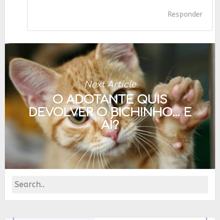
Responder
Next Article
O ADOTANTE QUIS
DEVOLVER O BICHINHO… E
AÍ?