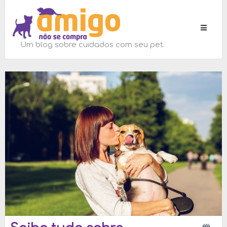
Toggle
navigati
Um blog sobre cuidados com seu pet.