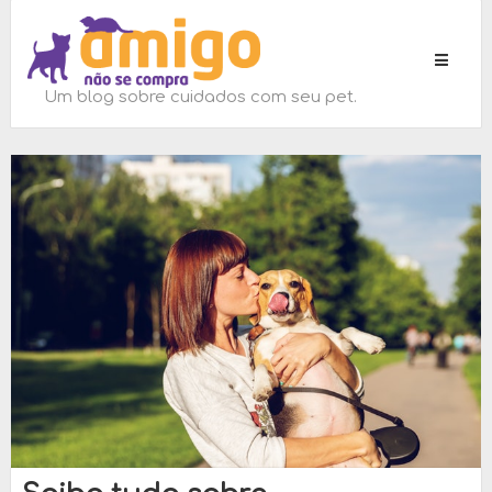
Toggle
navigati
Um blog sobre cuidados com seu pet.