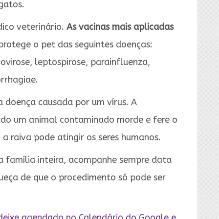
gatos.
ico veterinário.
As vacinas mais aplicadas
 protege o pet das seguintes doenças:
ovirose, leptospirose, parainfluenza,
orrhagiae.
da doença causada por um vírus. A
ando um animal contaminado morde e fere o
 a raiva pode atingir os seres humanos.
da família inteira, acompanhe sempre data
queça de que o procedimento só pode ser
.
deixe agendado no Calendário do Google e