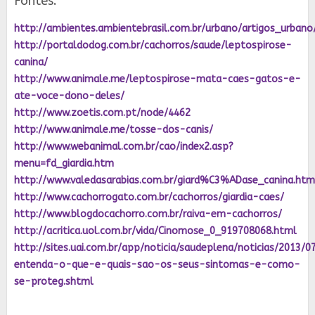
Fontes:
http://ambientes.ambientebrasil.com.br/urbano/artigos_urbano
http://portaldodog.com.br/cachorros/saude/leptospirose-
canina/
http://www.animale.me/leptospirose-mata-caes-gatos-e-
ate-voce-dono-deles/
http://www.zoetis.com.pt/node/4462
http://www.animale.me/tosse-dos-canis/
http://www.webanimal.com.br/cao/index2.asp?
menu=fd_giardia.htm
http://www.valedasarabias.com.br/giard%C3%ADase_canina.htm
http://www.cachorrogato.com.br/cachorros/giardia-caes/
http://www.blogdocachorro.com.br/raiva-em-cachorros/
http://acritica.uol.com.br/vida/Cinomose_0_919708068.html
http://sites.uai.com.br/app/noticia/saudeplena/noticias/2013
entenda-o-que-e-quais-sao-os-seus-sintomas-e-como-
se-proteg.shtml