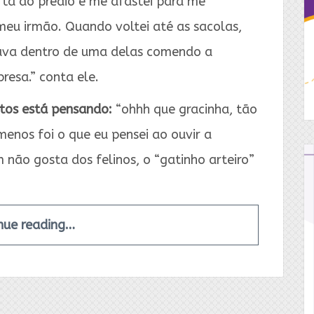
rta do prédio e me afastei para me
meu irmão. Quando voltei até as sacolas,
ava dentro de uma delas comendo a
bresa.” conta ele.
tos está pensando:
“ohhh que gracinha, tão
menos foi o que eu pensei ao ouvir a
 não gosta dos felinos, o “gatinho arteiro”
nue reading…