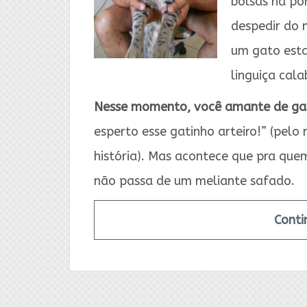
bolsas na po
despedir do 
um gato est
linguiça cala
Nesse momento, você amante de ga
esperto esse gatinho arteiro!” (pelo 
história). Mas acontece que pra quem
não passa de um meliante safado.
Conti