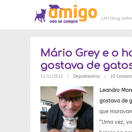
Um blog sobr
Mário Grey e o 
gostava de gato
13/11/2012
/
Depoimentos
/
35 Coment
Leandro More
gostava de g
que moravam
“Uma vez, vo