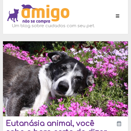
Toggle
navigati
Um blog sobre cuidados com seu pet.
Eutanásia animal, você