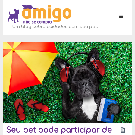
Toggle
navigati
Um blog sobre cuidados com seu pet.
Seu pet pode participar de