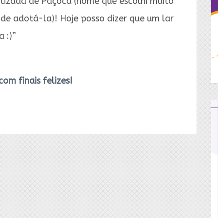
atizada de Paçoca (nome que escolhi muito
 de adotá-la)! Hoje posso dizer que um lar
 :)”
com finais felizes!