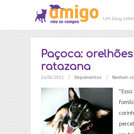
Um blog sobr
Paçoca: orelhões
ratazana
24/06/2012
/
Depoimentos
/
Nenhum co
“Essa
famíli
carinh
perce