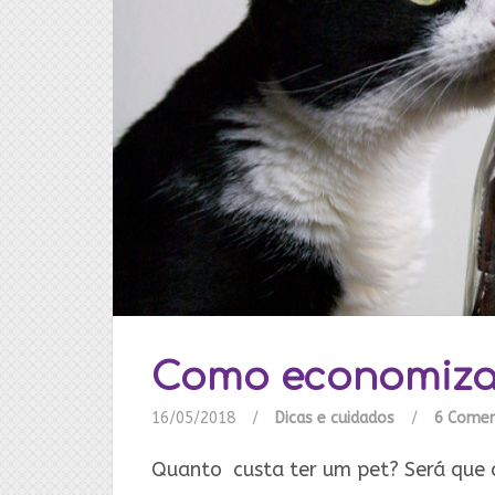
Como economiza
16/05/2018
/
Dicas e cuidados
/
6 Comen
Quanto custa ter um pet? Será que 