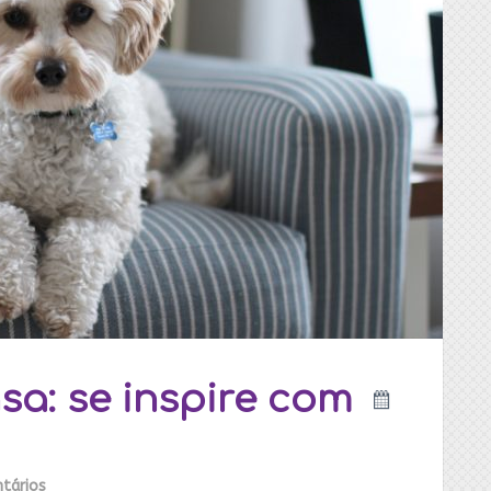
a: se inspire com
tários