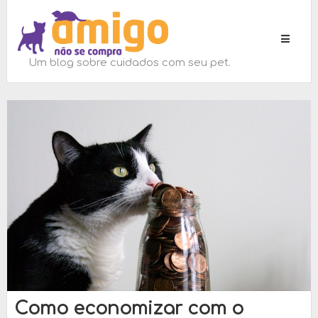
Toggle
navigati
Um blog sobre cuidados com seu pet.
Como economizar com o