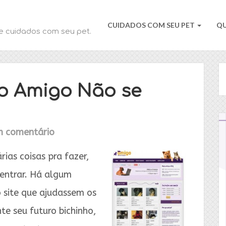
CUIDADOS COM SEU PET
Q
e cuidados com seu pet.
o Amigo Não se
 comentário
ias coisas pra fazer,
entrar. Há algum
 site que ajudassem os
e seu futuro bichinho,