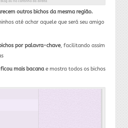
blog ali no cantinho da direita
arecem outros bichos da mesma região.
hinhos até achar aquele que será seu amigo
bichos por palavra-chave
, facilitando assim
as
 ficou mais bacana
e mostra todos os bichos