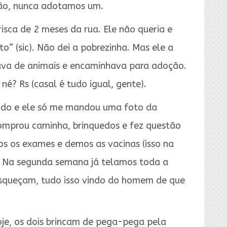
tão, nunca adotamos um.
isca de 2 meses da rua. Ele não queria e
o” (sic). Não dei a pobrezinha. Mas ele a
dava de animais e encaminhava para adoção.
é? Rs (casal é tudo igual, gente).
ando e ele só me mandou uma foto da
omprou caminha, brinquedos e fez questão
os os exames e demos as vacinas (isso na
. Na segunda semana já telamos toda a
 esqueçam, tudo isso vindo do homem de que
je, os dois brincam de pega-pega pela