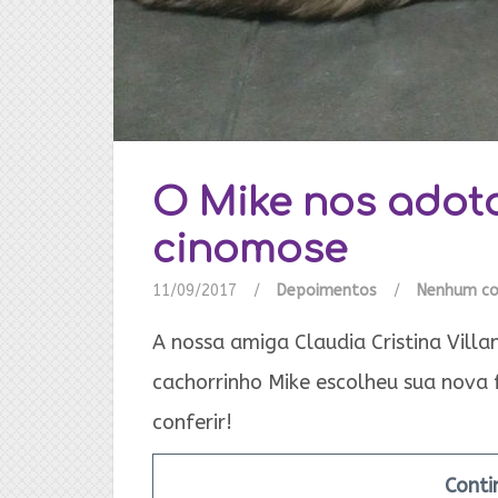
O Mike nos adot
cinomose
11/09/2017
/
Depoimentos
/
Nenhum co
A nossa amiga Claudia Cristina Villa
cachorrinho Mike escolheu sua nova f
conferir!
Conti